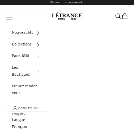
Passer au contenu
Découvrir nos nouveautés
Létrange Paris
Ouvrir la 
Voir le
Ouvrir la navigation
Nouveautés
Collections
Paris 1838
Les
Boutiques
Prenez rendez-
vous
CONNEXION
Français
Langue
Français