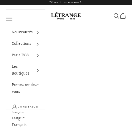
Passer au contenu
Découvrir nos nouveautés
Létrange Paris
Ouvrir la 
Voir le
Ouvrir la navigation
Nouveautés
Collections
Paris 1838
Les
Boutiques
Prenez rendez-
vous
CONNEXION
Français
Langue
Français