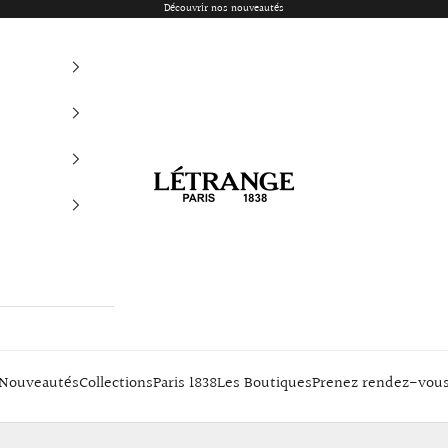
Découvrir nos nouveautés
Létrange Paris
Nouveautés
Collections
Paris 1838
Les Boutiques
Prenez rendez-vou