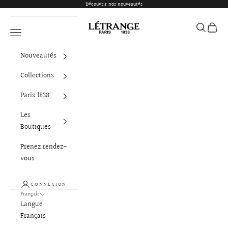
Passer au contenu
Découvrir nos nouveautés
Létrange Paris
Ouvrir la 
Voir le
Ouvrir la navigation
Nouveautés
Collections
Paris 1838
Les
Boutiques
Prenez rendez-
vous
CONNEXION
Français
Langue
Français