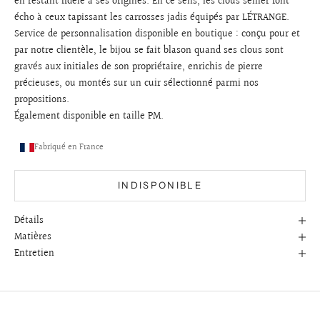
en restant fidèle à ses origines. En ce sens, les clous sellier font
écho à ceux tapissant les carrosses jadis équipés par LÉTRANGE.
Service de personnalisation disponible en boutique : conçu pour et
par notre clientèle, le bijou se fait blason quand ses clous sont
gravés aux initiales de son propriétaire, enrichis de pierre
précieuses, ou montés sur un cuir
sélectionné
parmi nos
propositions.
É
galement disponible en taille
PM
.
Fabriqué en France
INDISPONIBLE
Détails
Matières
Entretien