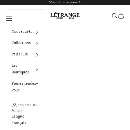
Passer au contenu
Découvrir nos nouveautés
Létrange Paris
Ouvrir la 
Voir le
Ouvrir la navigation
Nouveautés
Collections
Paris 1838
Les
Boutiques
Prenez rendez-
vous
CONNEXION
Français
Langue
Français