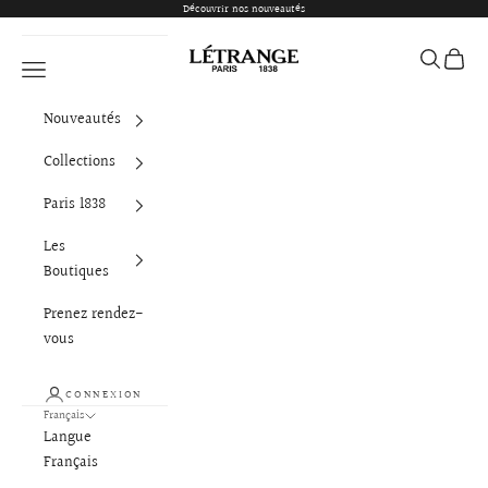
Passer au contenu
Découvrir nos nouveautés
Létrange Paris
Ouvrir la 
Voir le
Ouvrir la navigation
Nouveautés
Collections
Paris 1838
Les
Boutiques
Prenez rendez-
vous
CONNEXION
Français
Langue
Français