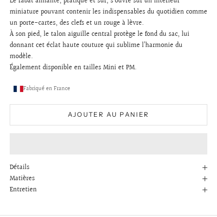
Le rabat aimanté, pratique et sûr, s’ouvre sur un intérieur
miniature pouvant contenir les indispensables du quotidien comme
un porte-cartes, des clefs et un rouge à lèvre.
À son pied, le talon aiguille central protège le fond du sac, lui
donnant cet éclat haute couture qui sublime l’harmonie du
modèle.
É
galement disponible en tailles
Mini
et
PM.
Fabriqué en France
AJOUTER AU PANIER
Détails
Matières
Entretien