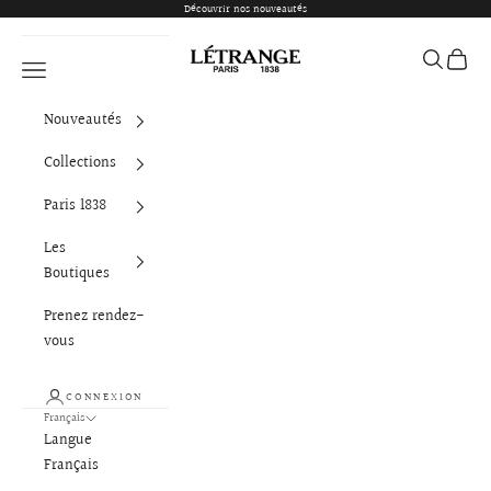
Passer au contenu
Découvrir nos nouveautés
Létrange Paris
Ouvrir la 
Voir le
Ouvrir la navigation
Nouveautés
Collections
Paris 1838
Les
Boutiques
Prenez rendez-
vous
CONNEXION
Français
Langue
Français